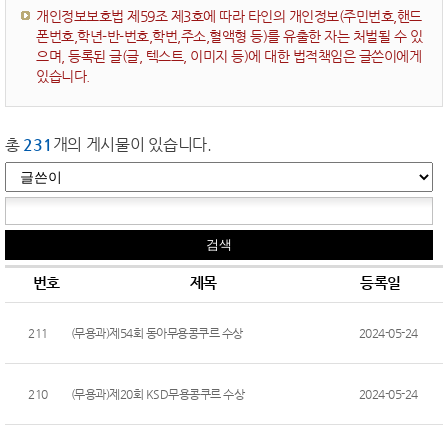
개인정보보호법 제59조 제3호에 따라 타인의 개인정보(주민번호,핸드
폰번호,학년-반-번호,학번,주소,혈액형 등)를 유출한 자는 처벌될 수 있
으며, 등록된 글(글, 텍스트, 이미지 등)에 대한 법적책임은 글쓴이에게
있습니다.
총
231
개의 게시물이 있습니다.
번호
제목
등록일
211
(무용과)제54회 동아무용콩쿠르 수상
2024-05-24
210
(무용과)제20회 KSD무용콩쿠르 수상
2024-05-24