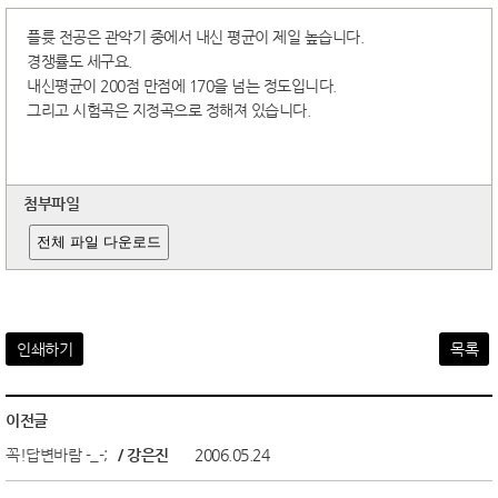
플륫 전공은 관악기 중에서 내신 평균이 제일 높습니다.
경쟁률도 세구요.
내신평균이 200점 만점에 170을 넘는 정도입니다.
그리고 시험곡은 지정곡으로 정해져 있습니다.
첨부파일
전체 파일 다운로드
인쇄하기
목록
이전글
꼭!답변바람 -_-;
/ 강은진
2006.05.24