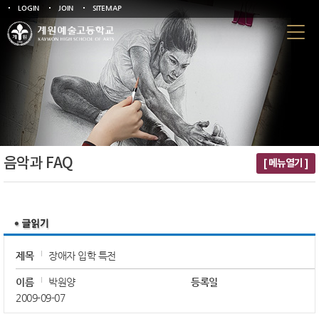
LOGIN
JOIN
SITEMAP
음악과 FAQ
[ 메뉴열기 ]
제목
장애자 입학 특전
이름
박원양
등록일
2009-09-07