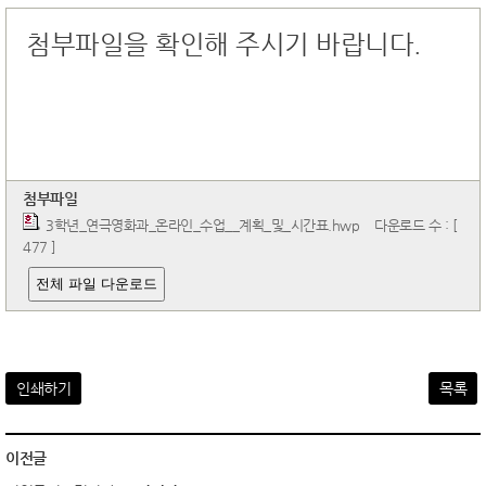
첨부파일을 확인해 주시기 바랍니다.
첨부파일
3학년_연극영화과_온라인_수업__계획_및_시간표.hwp
다운로드 수 : [
477 ]
전체 파일 다운로드
인쇄하기
목록
이전글