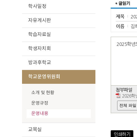
학사일정
제목
2
자유게시판
이름
김
학습자료실
2025학년
학생자치회
방과후학교
학교운영위원회
첨부파일
소개 및 현황
2026학
운영규정
전체 파일
운영내용
교목실
인쇄하기