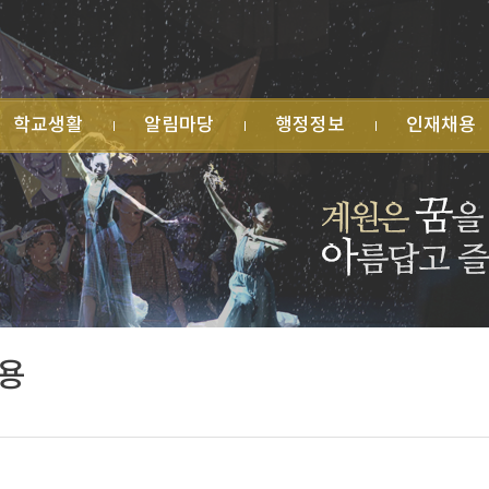
학교생활
알림마당
행정정보
인재채용
원소식
공지사항
학교회계 예·결산
사일정
가정통신문
법인지원현황
유게시판
행사 안내
학교발전기금
습자료실
수상 실적
물품 및 공사계약
생자치회
명예의 전당
업무추진비 집행
과후학교
각종 규정
수익자부담경비 집
교운영위원회
각종 서식
행
목실
민원 신청
학교시설 대관
식게시판
용