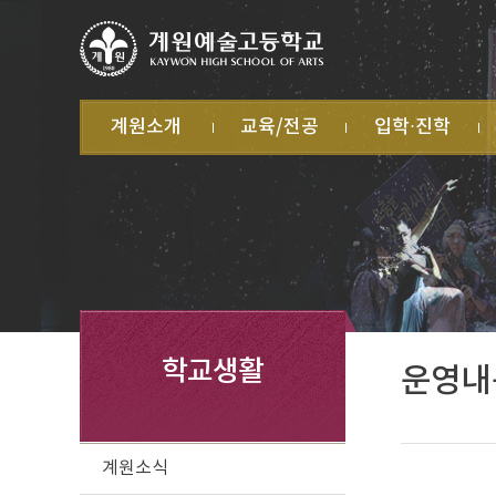
계원소개
교육/전공
입학·진학
학교 소개
학교교육계획서
입학
계
캠퍼스 소개
학교혁신
학
전·편입
교직원 소개
미술과
자
대학진학
법인 소개
음악과
학
무용과
학
연극영화과
방
학
교
급
학교생활
운영내
계원소식