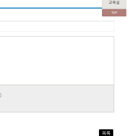
교목실
TOP
]
목록