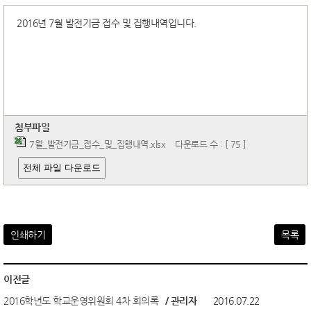
2016년 7월 발전기금 접수 및 집행내역입니다.
첨부파일
7월_발전기금_접수_및_집행내역.xlsx
다운로드 수 : [ 75 ]
전체 파일 다운로드
인쇄하기
목록
이전글
2016학년도 학교운영위원회 4차 회의록
/ 관리자
2016.07.22