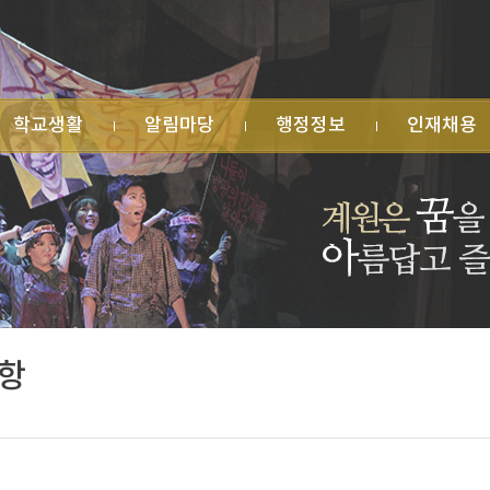
학교생활
알림마당
행정정보
인재채용
원소식
공지사항
학교회계 예·결산
사일정
가정통신문
법인지원현황
유게시판
행사 안내
학교발전기금
습자료실
수상 실적
물품 및 공사계약
생자치회
명예의 전당
업무추진비 집행
과후학교
각종 규정
수익자부담경비 집
교운영위원회
각종 서식
행
목실
민원 신청
학교시설 대관
식게시판
항