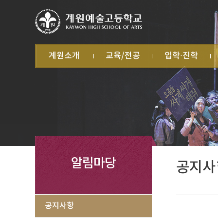
계원소개
교육/전공
입학·진학
학교 소개
학교교육계획서
입학
계
캠퍼스 소개
학교혁신
학
전·편입
교직원 소개
미술과
자
대학진학
법인 소개
음악과
학
무용과
학
연극영화과
방
학
교
급
알림마당
공지사
공지사항