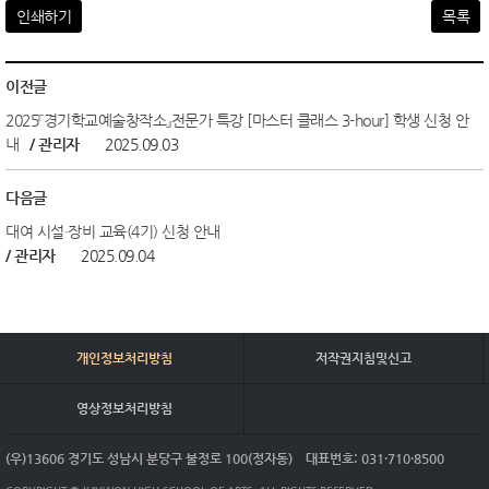
인쇄하기
목록
이전글
2025『경기학교예술창작소』전문가 특강 [마스터 클래스 3-hour] 학생 신청 안
내
/ 관리자
2025.09.03
다음글
대여 시설·장비 교육(4기) 신청 안내
/ 관리자
2025.09.04
개인정보처리방침
저작권지침및신고
영상정보처리방침
(우)13606 경기도 성남시 분당구 불정로 100(정자동)
대표번호: 031·710·8500