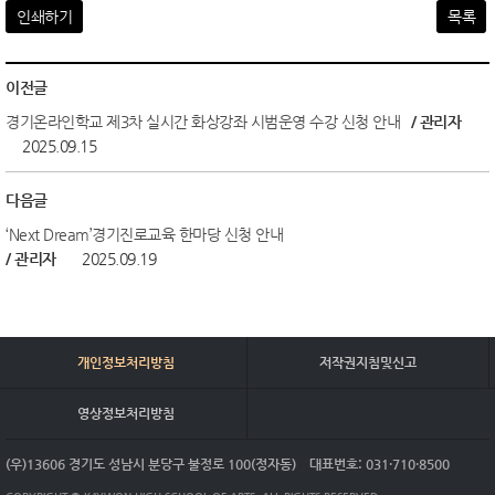
인쇄하기
목록
이전글
경기온라인학교 제3차 실시간 화상강좌 시범운영 수강 신청 안내
/ 관리자
2025.09.15
다음글
‘Next Dream’경기진로교육 한마당 신청 안내
/ 관리자
2025.09.19
개인정보처리방침
저작권지침및신고
영상정보처리방침
(우)13606 경기도 성남시 분당구 불정로 100(정자동)
대표번호: 031·710·8500