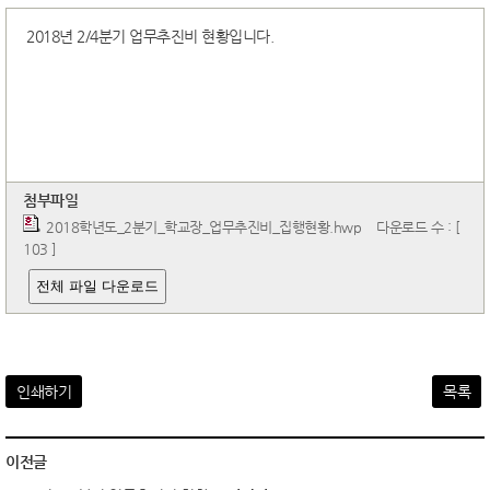
2018년 2/4분기 업무추진비 현황입니다.
첨부파일
2018학년도_2분기_학교장_업무추진비_집행현황.hwp
다운로드 수 : [
103 ]
전체 파일 다운로드
인쇄하기
목록
이전글